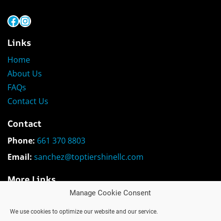
Facebook
Instagram
Links
Home
About Us
FAQs
Contact Us
Contact
Phone:
661 370 8803
Email:
sanchez@toptiershinellc.com
More Links
Manage Cookie Consent
Legal Notice
Privacy Policy
We use cookies to optimize our website and our service.